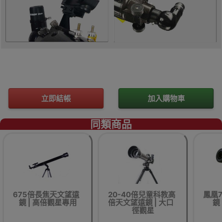
立即結帳
加入購物車
同類商品
675倍長焦天文望遠
20-40倍兒童科教高
鳳凰7
鏡 | 高倍觀星專用
倍天文望遠鏡 | 大口
鏡
徑觀星