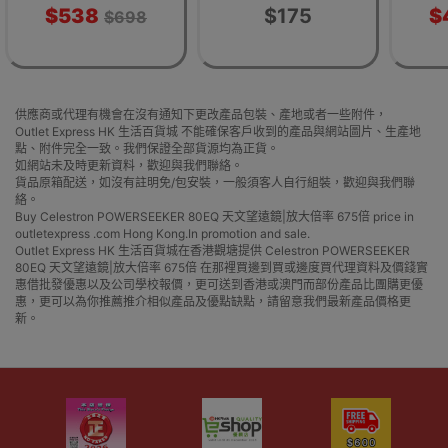
$538
$175
$
$698
供應商或代理有機會在沒有通知下更改產品包裝、產地或者一些附件，
Outlet Express HK 生活百貨城 不能確保客戶收到的產品與網站圖片、生產地
點、附件完全一致。我們保證全部貨源均為正貨。
如網站未及時更新資料，歡迎與我們聯絡。
貨品原箱配送，如沒有註明免/包安裝，一般須客人自行組裝，歡迎與我們聯
絡。
Buy Celestron POWERSEEKER 80EQ 天文望遠鏡|放大倍率 675倍 price in
outletexpress .com Hong Kong.In promotion and sale.
Outlet Express HK 生活百貨城在香港觀塘提供 Celestron POWERSEEKER
80EQ 天文望遠鏡|放大倍率 675倍 在那裡買邊到買或邊度買代理資料及價錢實
惠借批發優惠以及公司學校報價，更可送到香港或澳門而部份產品比團購更優
惠，更可以為你推薦推介相似產品及優點缺點，請留意我們最新產品價格更
新。