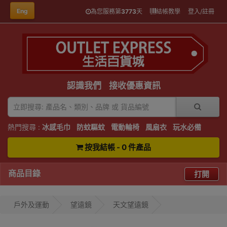
Eng
為您服務第
3773
天
結帳教學
登入/註冊
認識我們
接收優惠資訊
熱門搜尋 :
冰感毛巾
防蚊驅蚊
電動輪椅
風扇衣
玩水必備
按我結帳 - 0 件產品
商品目錄
打開
戶外及運動
望遠鏡
天文望遠鏡