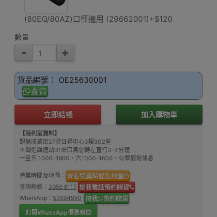
(80EQ/80AZ)口徑適用 (29662001)+$120
數量
貨品編號： OE25630001
查貨
立即結帳
加入購物車
【陳列室資料】
觀塘成業街27號日昇中心3樓302室
＊鄰近觀塘站B1出口馬會轉左直行3-4分鐘
一至五 1000-1900、六1000-1600、公眾假期休息
營業時間及地圖：
查看營業時間及地圖
查詢熱線：
3956 8117
按我電話預約睇貨
WhatsApp：
53694990
按我
預約睇貨
訂閱WhatsApp優惠頻道