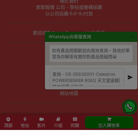
關於我們
索取報價 公司、學校或機構採購
以公司採購卡(P卡)付款
歡迎成為Outlet Express HK供應商
×
WhatsApp向客服查詢
如有產品問題歡迎向我地查詢，我地好樂
其他資訊
意為你解答有關你對產品既疑問😀
下單須知
隱私權及條款聲明
保養條款及更換政策
除舊服務條款及細則
條款及細則
網站地圖
頂部
地址
影片
介紹
同類
加入購物車
Powered By
Outlet Express HK