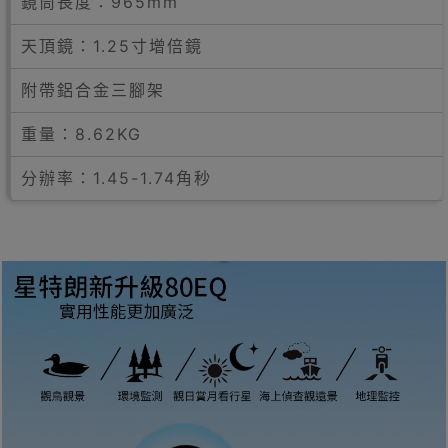
鏡筒長度：965mm
天頂鏡：1.25寸增倍鏡
附帶鋁合金三腳架
重量：8.62KG
分辦率：1.45-1.74角秒