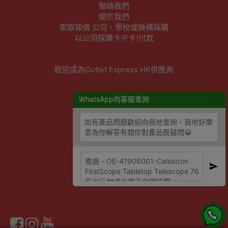
聯絡我們
關於我們
索取報價 公司、學校或機構採購
以公司採購卡(P卡)付款
歡迎成為Outlet Express HK供應商
×
其他資訊
WhatsApp向客服查詢
下單須知
如有產品問題歡迎向我地查詢，我地好樂
隱私權及條款聲明
意為你解答有關你對產品既疑問😀
保養條款及更換政策
除舊服務條款及細則
條款及細則
網站地圖