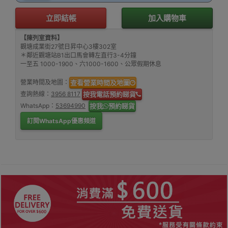
立即結帳
加入購物車
【陳列室資料】
觀塘成業街27號日昇中心3樓302室
＊鄰近觀塘站B1出口馬會轉左直行3-4分鐘
一至五 1000-1900、六1000-1600、公眾假期休息
營業時間及地圖：
查看營業時間及地圖
查詢熱線：
3956 8117
按我電話預約睇貨
WhatsApp：
53694990
按我
預約睇貨
訂閱WhatsApp優惠頻道