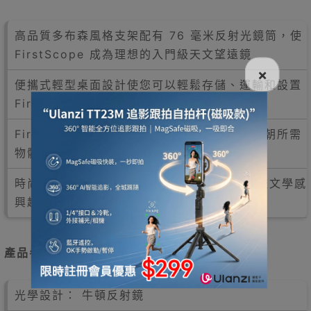
高品質多布森風格支架配有 76 毫米反射光鏡筒，使
FirstScope 成為理想的入門級天文望遠鏡
×
便攜式輕型桌面設計使您可以輕鬆存儲、運輸和設置
FirstScope 望遠鏡
FirstScope 非常容易觀察，用戶只需將管子朝所需
物體的方向移動即可在夜空中導航
時尚的裝飾設計使 FirstScope 成為任何對天文學感
興趣的人的絕佳紀念品
產品參數
光學設計： 牛頓反射鏡