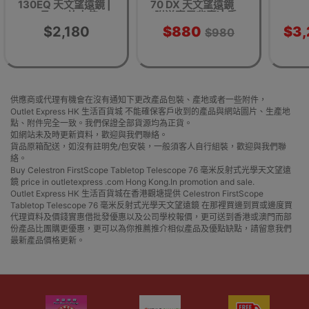
130EQ 天文望遠鏡 |
70 DX 天文望遠鏡
32.5及65 放大倍
(附送專用背囊)| 香
率|130MM 大炮筒超
港行貨
$2,180
$880
$3
$980
大口徑
供應商或代理有機會在沒有通知下更改產品包裝、產地或者一些附件，
Outlet Express HK 生活百貨城 不能確保客戶收到的產品與網站圖片、生產地
點、附件完全一致。我們保證全部貨源均為正貨。
如網站未及時更新資料，歡迎與我們聯絡。
貨品原箱配送，如沒有註明免/包安裝，一般須客人自行組裝，歡迎與我們聯
絡。
Buy Celestron FirstScope Tabletop Telescope 76 毫米反射式光學天文望遠
鏡 price in outletexpress .com Hong Kong.In promotion and sale.
Outlet Express HK 生活百貨城在香港觀塘提供 Celestron FirstScope
Tabletop Telescope 76 毫米反射式光學天文望遠鏡 在那裡買邊到買或邊度買
代理資料及價錢實惠借批發優惠以及公司學校報價，更可送到香港或澳門而部
份產品比團購更優惠，更可以為你推薦推介相似產品及優點缺點，請留意我們
最新產品價格更新。