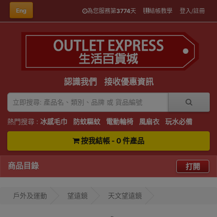
Eng
為您服務第
3774
天
結帳教學
登入/註冊
認識我們
接收優惠資訊
熱門搜尋 :
冰感毛巾
防蚊驅蚊
電動輪椅
風扇衣
玩水必備
按我結帳 - 0 件產品
商品目錄
打開
戶外及運動
望遠鏡
天文望遠鏡