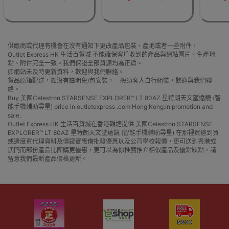
供應商或代理有機會在沒有通知下更改產品包裝、產地或者一些附件，
Outlet Express HK 生活百貨城 不能確保客戶收到的產品與網站圖片、生產地
點、附件完全一致。我們保證全部貨源均為正貨。
如網站未及時更新資料，歡迎與我們聯絡。
貨品原箱配送，如沒有註明免/包安裝，一般須客人自行組裝，歡迎與我們聯
絡。
Buy 美國Celestron STARSENSE EXPLORER™ LT 80AZ 星特朗天文望遠鏡 (智
能手機輔助尋星) price in outletexpress .com Hong Kong.In promotion and
sale.
Outlet Express HK 生活百貨城在香港觀塘提供 美國Celestron STARSENSE
EXPLORER™ LT 80AZ 星特朗天文望遠鏡 (智能手機輔助尋星) 在那裡買邊到買
或邊度買代理資料及價錢實惠借批發優惠以及公司學校報價，更可送到香港或
澳門而部份產品比團購更優惠，更可以為你推薦推介相似產品及優點缺點，請
留意我們最新產品價格更新。