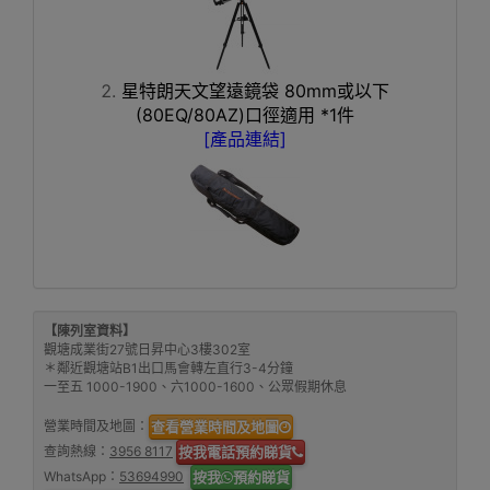
星特朗天文望遠鏡袋 80mm或以下
(80EQ/80AZ)口徑適用 *1件
[產品連結]
【陳列室資料】
觀塘成業街27號日昇中心3樓302室
＊鄰近觀塘站B1出口馬會轉左直行3-4分鐘
一至五 1000-1900、六1000-1600、公眾假期休息
營業時間及地圖：
查看營業時間及地圖
查詢熱線：
3956 8117
按我電話預約睇貨
WhatsApp：
53694990
按我
預約睇貨