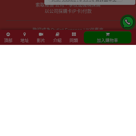
索取報價 公司、學校或機構採購
以公司採購卡(P卡)付款
歡迎成為Outlet Express HK供應商
頂部
地址
影片
介紹
同類
加入購物車
其他資訊
下單須知
隱私權及條款聲明
保養條款及更換政策
除舊服務條款及細則
條款及細則
網站地圖
Powered By
Outlet Express HK