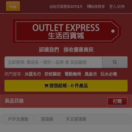
Eng
為您服務第
3773
天
結帳教學
登入/註冊
認識我們
接收優惠資訊
熱門搜尋 :
冰感毛巾
防蚊驅蚊
電動輪椅
風扇衣
玩水必備
按我結帳 - 0 件產品
商品目錄
打開
戶外及運動
望遠鏡
天文望遠鏡