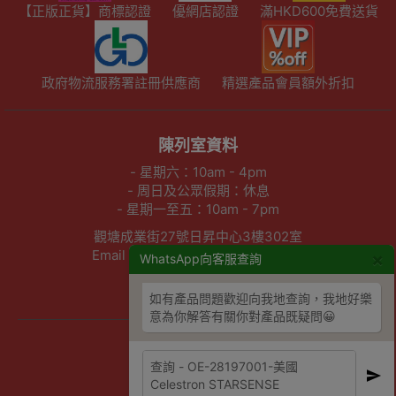
【正版正貨】商標認證
優網店認證
滿HKD600免費送貨
政府物流服務署註冊供應商
精選產品會員額外折扣
陳列室資料
- 星期六：10am - 4pm
- 周日及公眾假期：休息
- 星期一至五：10am - 7pm
觀塘成業街27號日昇中心3樓302室
Email :info@outletexpress.com.hk
×
WhatsApp向客服查詢
查詢熱線 :3956 8117
WhatsApp :53694990
如有產品問題歡迎向我地查詢，我地好樂
意為你解答有關你對產品既疑問😀
商店資訊
聯絡我們
關於我們