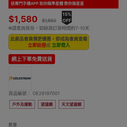
送專門手機APP 助你瞄準星體 教你搵星星
15%
$1,580
$1,880
OFF
請查詢貨存，如缺貨訂貨時間約7-10天
此產品會員價更優惠，即成為會員查看
立即註冊
或
立即登入
網上下單免費送貨
貨品編號： OE28197001
戶外及運動
望遠鏡
天文望遠鏡
數量