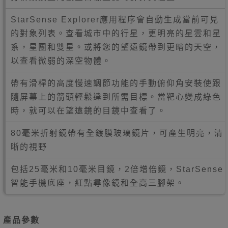
StarSense Explorer應用程序會自動生成當前可見
的對象列表。查看城市中的行星，更明亮的星雲和星
系，星團和雙星。或將您的望遠鏡帶到更暗的天空，
以查看微弱的深空物體。
帶有滑桿的高度慢速調節功能的手動俯仰角安裝使跟
隨屏幕上的箭頭輕鬆達到所需目標。當靶心變成綠色
時，就可以在望遠鏡的目鏡中查看了。
80毫米折射鏡帶有全鍍膜玻璃鏡片，可產生明亮，清
晰的視野
包括25毫米和10毫米目鏡，2倍增倍鏡，StarSense
智能手機底座，紅點尋像鏡和全高三腳架。
產品參數