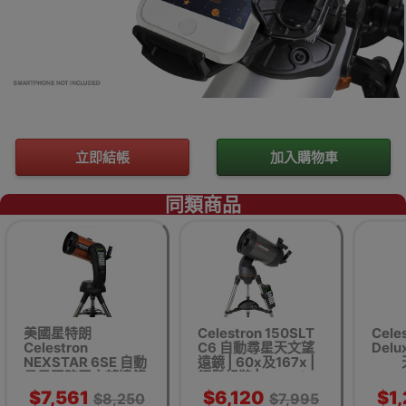
立即結帳
加入購物車
同類商品
美國星特朗
Celestron 150SLT
Cele
Celestron
C6 自動尋星天文望
Delu
NEXSTAR 6SE 自動
遠鏡 | 60x及167x |
尋星跟踪天文望遠鏡
輕鬆組裝 | SkyAlign
| 平行進口版本
校準
$7,561
$6,120
$1
$8,250
$7,995