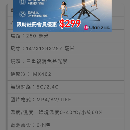
重量：3公斤
孔徑：50 毫米
焦距：250 毫米
尺寸：142X129X257 毫米
鏡頭：三重複消色差光學
傳感器：IMX462
無線網絡：5G/2.4G
圖片格式：MP4/AV/TIFF
溫度/濕度：環境溫度0-40℃/小於60%
電池壽命：6小時