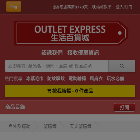
Eng
為您服務第
3773
天
結帳教學
登入/註冊
認識我們
接收優惠資訊
熱門搜尋 :
冰感毛巾
防蚊驅蚊
電動輪椅
風扇衣
玩水必備
按我結帳 - 0 件產品
商品目錄
打開
戶外及運動
望遠鏡
天文望遠鏡