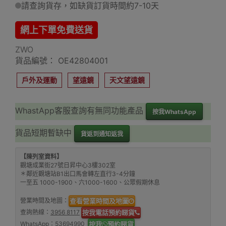
請查詢貨存，如缺貨訂貨時間約7-10天
網上下單免費送貨
ZWO
貨品編號： OE42804001
戶外及運動
望遠鏡
天文望遠鏡
WhastApp客服查詢有無同功能產品
按我WhatsApp
貨品短期暫缺中
貨返到通知返我
【陳列室資料】
觀塘成業街27號日昇中心3樓302室
＊鄰近觀塘站B1出口馬會轉左直行3-4分鐘
一至五 1000-1900、六1000-1600、公眾假期休息
營業時間及地圖：
查看營業時間及地圖
查詢熱線：
3956 8117
按我電話預約睇貨
WhatsApp：
53694990
按我
預約睇貨