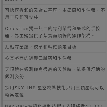
可快速拆卸的叉臂式基座、主鏡筒和附件盤，不
用工具即可安裝
Celestron獨一無二的專利單臂和集成的手控
器，為主鏡提供了紮實而順暢的操作架構。
紅點尋星鏡，校準和精確鎖定目標
極其堅固的鋼製三腳架和附件盤
天頂鏡在觀測仰角很高的天體時，能提供舒適的
觀測姿勢
採用SKYLINE 星空校準技術只用三顆星就可以
輕易定位
NexStar+電腦化控制技術，內建將近40,000