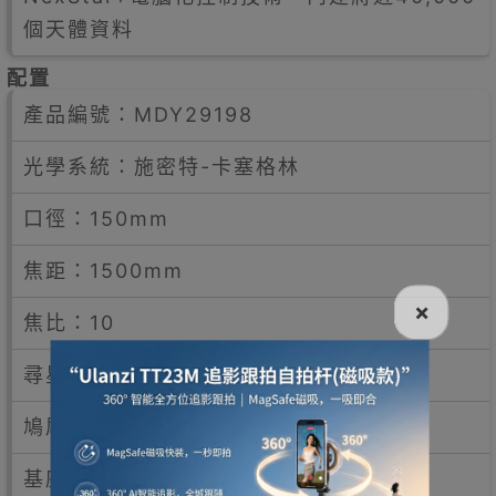
個天體資料
配置
產品編號：MDY29198
光學系統：施密特-卡塞格林
口徑：150mm
焦距：1500mm
×
焦比：10
尋星鏡：紅點尋星鏡
鳩尾板：Vixen-type
基座：單叉臂經緯儀