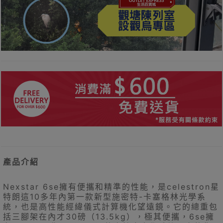
產品介紹
Nexstar 6se擁有便攜和精準的性能，是celestron星
特朗這10多年內第一款新型施密特-卡塞格林光學系
統，也是高性能經緯儀式計算機化望遠鏡。它的總重包
括三腳架在內才30磅（13.5kg），極其便攜，6se擁