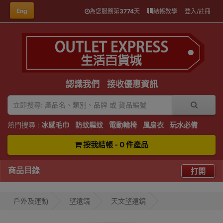
Eng
為您服務第
3774
天
結帳教學
登入/註冊
認識我們
接收優惠資訊
熱門搜尋 :
冰感毛巾
防蚊驅蚊
電動輪椅
風扇衣
玩水必備
按我結帳 - 0 件產品
商品目錄
打開
戶外及運動
望遠鏡
天文望遠鏡