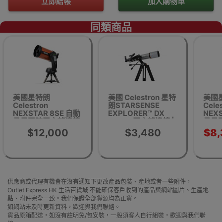
立即結帳
加入購物車
同類商品
美國星特朗
美國 Celestron 星特
美國
Celestron
朗STARSENSE
Cele
NEXSTAR 8SE 自動
EXPLORER™ DX
NEX
尋星跟踪天文望遠鏡
102AZ 天文望遠鏡 |
尋星
| 平行進口
智能手機輔助尋星 |
| 
$12,000
$3,480
$8
平行進口
供應商或代理有機會在沒有通知下更改產品包裝、產地或者一些附件，
Outlet Express HK 生活百貨城 不能確保客戶收到的產品與網站圖片、生產地
點、附件完全一致。我們保證全部貨源均為正貨。
如網站未及時更新資料，歡迎與我們聯絡。
貨品原箱配送，如沒有註明免/包安裝，一般須客人自行組裝，歡迎與我們聯