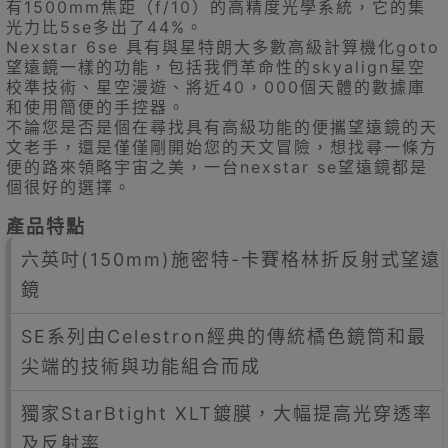
有1500mm焦距（f/10）的高精度光學系統，它的集
光力比5se多出了44%。
Nexstar 6se 具有與星特朗大多數高級計算機化goto
望遠鏡一樣的功能，包括我們革命性的skyalign星空
校準技術、星空漫遊、將近40，000個天體的數據庫
和使用簡便的手控器。
不論您是否是個在尋找具有高級功能的便攜望遠鏡的天
文老手，還是僅僅剛開始您的天文冒險，想找尋一條方
便的路來領略宇宙之美，一台nexstar se望遠鏡都是
個很好的選擇。
產品特點
六英吋(150mm)施密特-卡賽格林折反射式望遠
鏡
SE系列由Celestron經典的傳統橘色鏡筒和最
尖端的技術與功能組合而成
獨家StarBtight XLT鍍膜，大幅提高光穿透率
及反射率