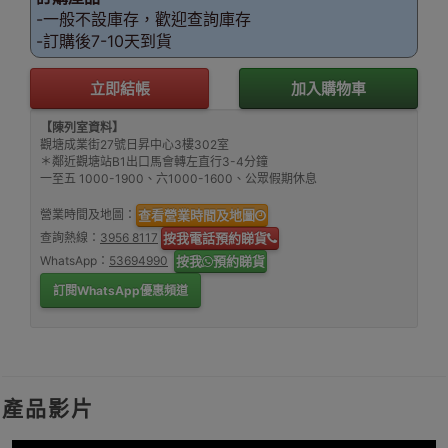
-一般不設庫存，歡迎查詢庫存
-訂購後7-10天到貨
立即結帳
加入購物車
【陳列室資料】
觀塘成業街27號日昇中心3樓302室
＊鄰近觀塘站B1出口馬會轉左直行3-4分鐘
一至五 1000-1900、六1000-1600、公眾假期休息
營業時間及地圖：
查看營業時間及地圖
查詢熱線：
3956 8117
按我電話預約睇貨
WhatsApp：
53694990
按我
預約睇貨
訂閱WhatsApp優惠頻道
產品影片