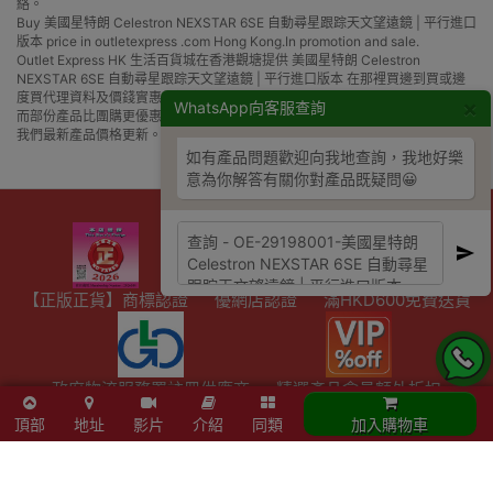
絡。
Buy 美國星特朗 Celestron NEXSTAR 6SE 自動尋星跟踪天文望遠鏡 | 平行進口
版本 price in outletexpress .com Hong Kong.In promotion and sale.
Outlet Express HK 生活百貨城在香港觀塘提供 美國星特朗 Celestron
NEXSTAR 6SE 自動尋星跟踪天文望遠鏡 | 平行進口版本 在那裡買邊到買或邊
度買代理資料及價錢實惠借批發優惠以及公司學校報價，更可送到香港或澳門
×
WhatsApp向客服查詢
而部份產品比團購更優惠，更可以為你推薦推介相似產品及優點缺點，請留意
我們最新產品價格更新。
如有產品問題歡迎向我地查詢，我地好樂
意為你解答有關你對產品既疑問😀
【正版正貨】商標認證
優網店認證
滿HKD600免費送貨
政府物流服務署註冊供應商
精選產品會員額外折扣
頂部
地址
影片
介紹
同類
加入購物車
陳列室資料