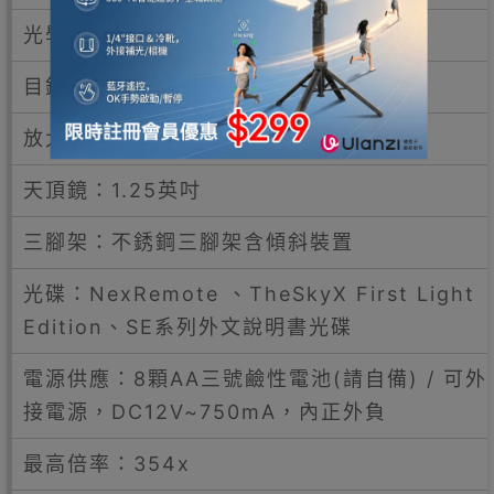
光學鍍膜：Starbright XLT鍍膜
目鏡：25mm
放大倍率：60x
天頂鏡：1.25英吋
三腳架：不銹鋼三腳架含傾斜裝置
光碟：NexRemote 、TheSkyX First Light
Edition、SE系列外文說明書光碟
電源供應：8顆AA三號鹼性電池(請自備) / 可外
接電源，DC12V~750mA，內正外負
最高倍率：354x